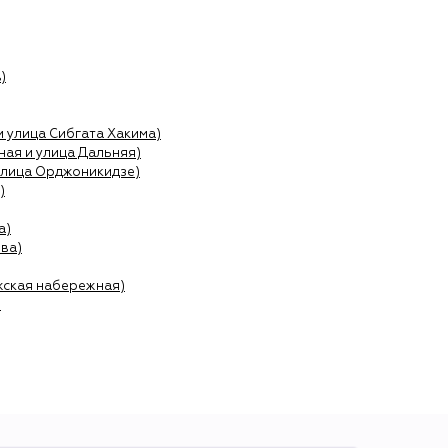
)
и улица Сибгата Хакима)
ая и улица Дальняя)
улица Орджоникидзе)
)
а)
ва)
жская набережная)
)