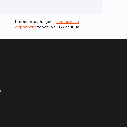
Продолжая, вы даете
согласие на
е
обработку
персональных данных
а