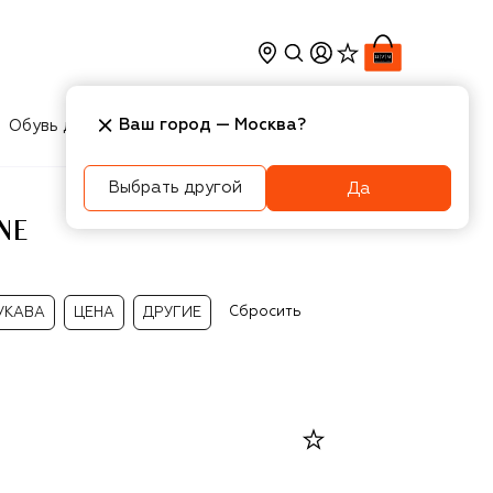
Ваш город —
Москва
?
Обувь для мальчиков
Игрушки
Аксесcуары
Выбрать другой
Да
NE
Сбросить
УКАВА
ЦЕНА
ДРУГИЕ