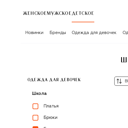
ЖЕНСКОЕ
МУЖСКОЕ
ДЕТСКОЕ
ШКОЛЬНЫЕ БЛУЗЫ ДЛЯ ДЕВОЧЕК EI
Новинки
Бренды
Одежда для девочек
Од
Ш
ОДЕЖДА ДЛЯ ДЕВОЧЕК
В
Школа
Платья
Брюки