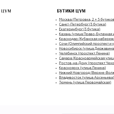
 ЦУМ
БУТИКИ ЦУМ
Москва (Петровка, 2 + 5 бутиков
Санкт-Петербург (3 бутика)
Екатеринбург (3 бутика)
Казань (улица Право-Булачная 
Краснодар (Кубанская набережн
Сочи (Олимпийский проспект и 
Новосибирск (улица Державина
Челябинск (проспект Ленина)
Самара (Красноармейская улиц
Ростов-на-Дону (проспект Чехо
Красноярск (улица Ленина)
Нижний Новгород (Верхне-Вол
Владивосток (улица Арсеньева
Тюмень (улица Первомайская)