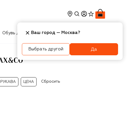
Ваш город —
Москва
?
Обувь для мальчиков
Игрушки
Аксесcуары
Выбрать другой
Да
MAX&CO
Сбросить
РУКАВА
ЦЕНА