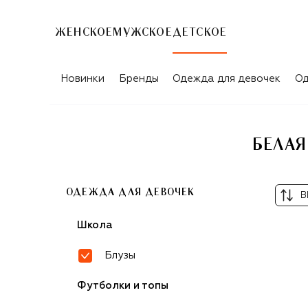
ЖЕНСКОЕ
МУЖСКОЕ
ДЕТСКОЕ
БЕЛАЯ ШКОЛЬНЫЕ БЛУЗЫ ДЛЯ ДЕВО
Новинки
Бренды
Одежда для девочек
Од
БЕЛАЯ
ОДЕЖДА ДЛЯ ДЕВОЧЕК
В
Школа
Блузы
Футболки и топы