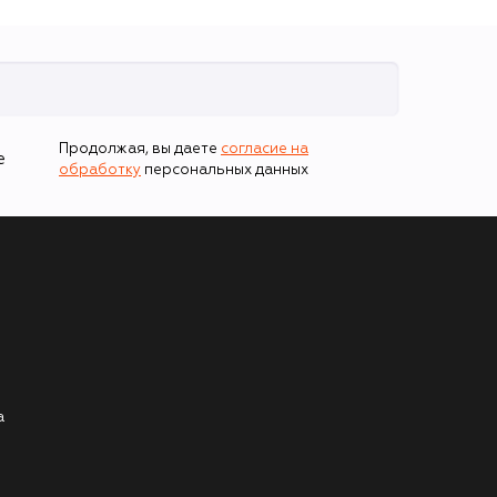
Продолжая, вы даете
согласие на
е
обработку
персональных данных
а