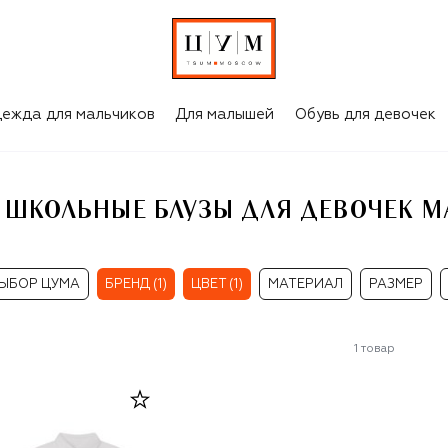
ЧЕК MAX&CO
ежда для мальчиков
Для малышей
Обувь для девочек
 ШКОЛЬНЫЕ БЛУЗЫ ДЛЯ ДЕВОЧЕК 
ЫБОР ЦУМА
БРЕНД (1)
ЦВЕТ (1)
МАТЕРИАЛ
РАЗМЕР
1
товар