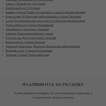
Санкт-Петербург (3 бутика)
Екатеринбург (3 бутика)
Казань (улица Право-Булачная и улица Сибгата Хакима)
Краснодар (Кубанская набережная и улица Дальняя)
Сочи (Олимпийский проспект и улица Орджоникидзе)
Новосибирск (улица Державина)
Челябинск (проспект Ленина)
Самара (Красноармейская улица)
Ростов-на-Дону (проспект Чехова)
Красноярск (улица Ленина)
Нижний Новгород (Верхне-Волжская набережная)
Владивосток (улица Арсеньева)
Тюмень (улица Первомайская)
ПОДПИШИТЕСЬ НА РАССЫЛКУ
Чтобы первыми узнавать об эксклюзивных новинках и
специальных предложениях