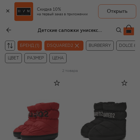
Скидка 10%
Открыть
на первый заказ в приложении
Детские сапожки унисекс Dsquared2
БРЕНД (1)
DSQUARED2
BURBERRY
DOLCE &
ЦВЕТ
РАЗМЕР
ЦЕНА
2
товара