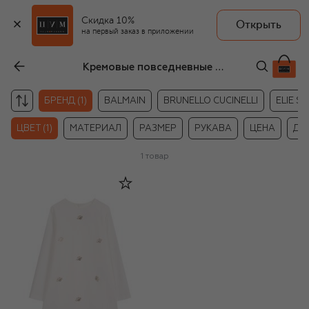
Скидка 10%
Открыть
на первый заказ в приложении
Кремовые повседневные платья для девочек Blumarine
БРЕНД (1)
BALMAIN
BRUNELLO CUCINELLI
ELIE S
ЦВЕТ (1)
МАТЕРИАЛ
РАЗМЕР
РУКАВА
ЦЕНА
ДР
1
товар