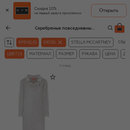
Скидка 10%
Открыть
на первый заказ в приложении
Серебряные повседневные платья для девочек Diesel
Сбро
БРЕНД (1)
DIESEL
STELLA MCCARTNEY
ЦВЕТ (1)
МАТЕРИАЛ
РАЗМЕР
РУКАВА
ЦЕНА
ДР
1
товар