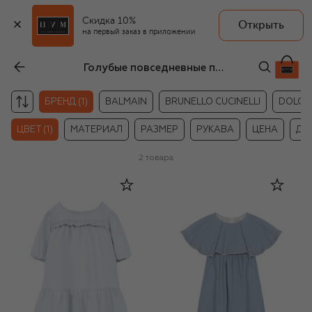
Скидка 10%
Открыть
на первый заказ в приложении
Голубые повседневные платья для девочек Chloé
БРЕНД (1)
BALMAIN
BRUNELLO CUCINELLI
DOLCE
ЦВЕТ (1)
МАТЕРИАЛ
РАЗМЕР
РУКАВА
ЦЕНА
ДР
2
товара