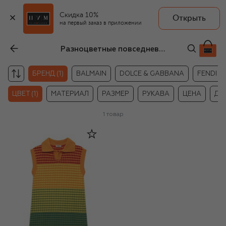
Скидка 10%
Открыть
на первый заказ в приложении
Разноцветные повседневные платья для девочек N21
БРЕНД (1)
BALMAIN
DOLCE & GABBANA
FENDI
ЦВЕТ (1)
МАТЕРИАЛ
РАЗМЕР
РУКАВА
ЦЕНА
ДР
1
товар