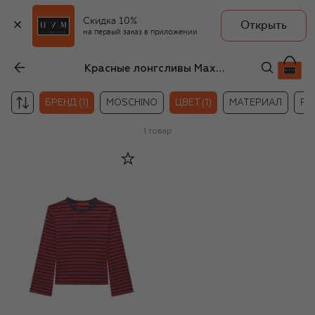
Скидка 10%
Открыть
на первый заказ в приложении
Красные лонгсливы Max&Co для девочек
БРЕНД (1)
MOSCHINO
ЦВЕТ (1)
МАТЕРИАЛ
РА
1
товар