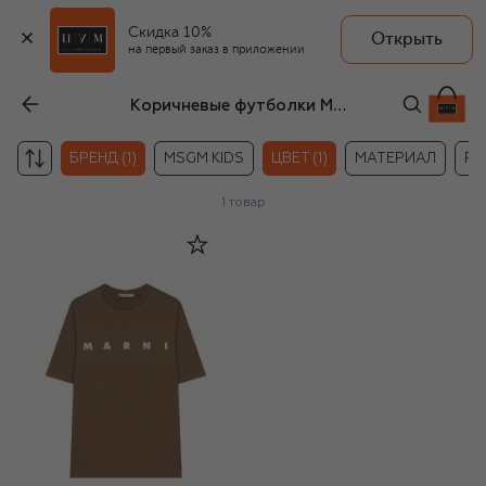
Скидка 10%
Открыть
на первый заказ в приложении
Коричневые футболки Marni для девочек
БРЕНД (1)
MSGM KIDS
ЦВЕТ (1)
МАТЕРИАЛ
РА
1
товар