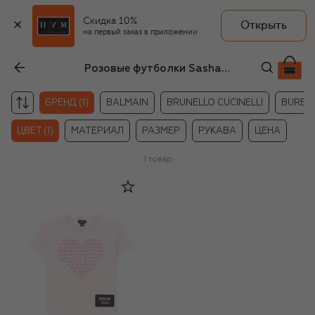
Скидка 10%
Открыть
на первый заказ в приложении
Розовые футболки Sasha Kim для девочек
БРЕНД (1)
BALMAIN
BRUNELLO CUCINELLI
BURBE
ЦВЕТ (1)
МАТЕРИАЛ
РАЗМЕР
РУКАВА
ЦЕНА
1
товар