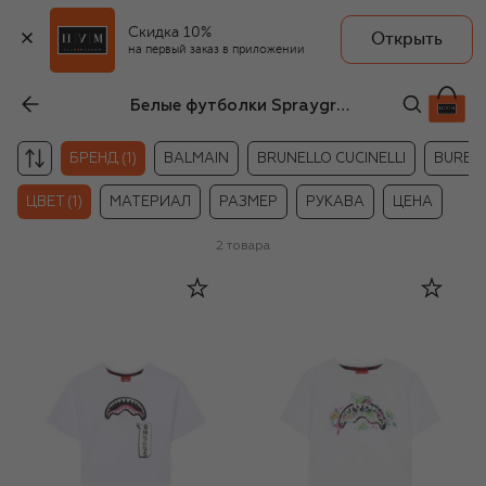
Скидка 10%
Открыть
на первый заказ в приложении
Белые футболки Sprayground для девочек
БРЕНД (1)
BALMAIN
BRUNELLO CUCINELLI
BURBE
ЦВЕТ (1)
МАТЕРИАЛ
РАЗМЕР
РУКАВА
ЦЕНА
2
товара