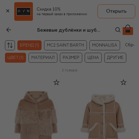
Скидка 10%
Открыть
на первый заказ в приложении
Бежевые дублёнки и шубы Vlasta Mountain для девочек
Сброс
БРЕНД (1)
MC2 SAINT BARTH
MONNALISA
ЦВЕТ (1)
МАТЕРИАЛ
РАЗМЕР
ЦЕНА
ДРУГИЕ
2
товара