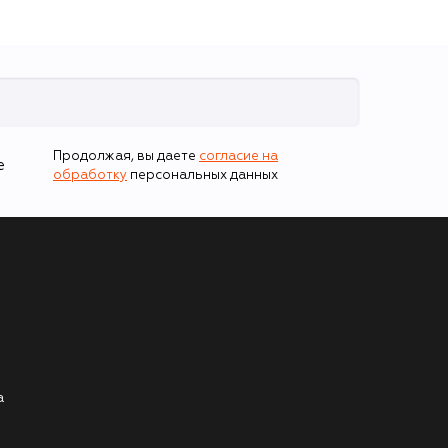
Продолжая, вы даете
согласие на
е
обработку
персональных данных
а