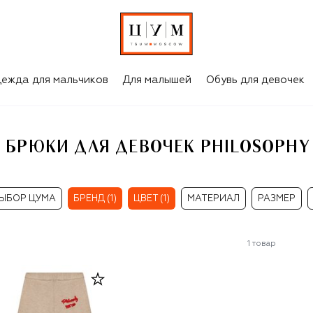
БЕЖЕВЫЕ ПОВСЕДНЕВНЫЕ БРЮКИ ДЛЯ ДЕВОЧЕК PHILOSOPHY DI LORENZO SERAFINI KIDS
ежда для мальчиков
Для малышей
Обувь для девочек
РЮКИ ДЛЯ ДЕВОЧЕК PHILOSOPHY D
ЫБОР ЦУМА
БРЕНД (1)
ЦВЕТ (1)
МАТЕРИАЛ
РАЗМЕР
1
товар