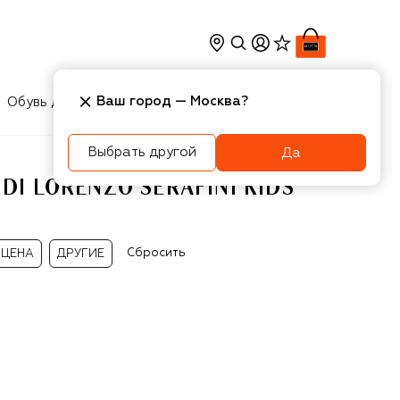
Ваш город —
Москва
?
Обувь для мальчиков
Игрушки
Аксесcуары
Выбрать другой
Да
I LORENZO SERAFINI KIDS
Сбросить
ЦЕНА
ДРУГИЕ