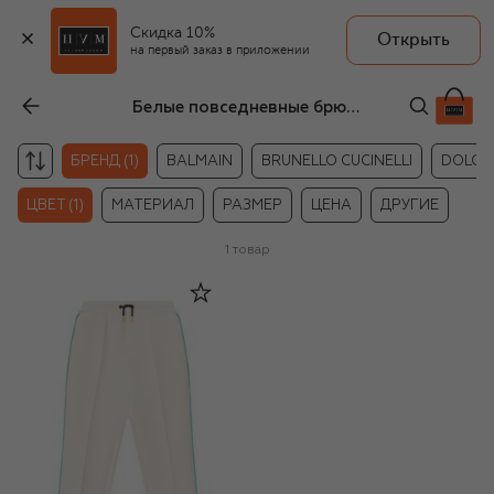
Скидка 10%
Открыть
на первый заказ в приложении
Белые повседневные брюки для девочек MARC JACOBS (THE)
БРЕНД (1)
BALMAIN
BRUNELLO CUCINELLI
DOLCE
ЦВЕТ (1)
МАТЕРИАЛ
РАЗМЕР
ЦЕНА
ДРУГИЕ
1
товар