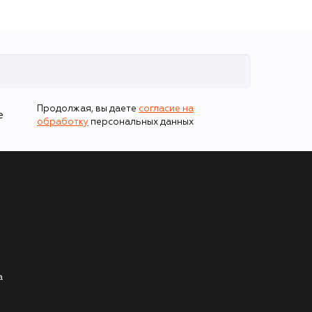
Продолжая, вы даете
согласие на
е
обработку
персональных данных
а