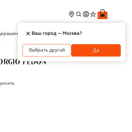
Ваш город —
Москва
?
украшения
Косметика
Интерьер
Новости
Выбрать другой
Да
ORGIO FEDON
росить