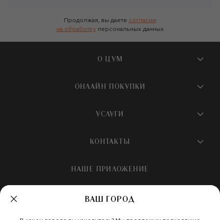
Продолжая, вы даете
согласие
на обработку
персональных данных
О ЦУМ
О магазине
ОНЛАЙН ПОКУПКИ
Новости и события
Вопросы и ответы
УСЛУГИ
Бутики и ПВЗ ЦУМ
Мобильное приложение
Контакты
Шопинг-сервисы
КОНТАКТЫ
Доставка
Наша история
Шопинг со стилистом ЦУМ
Обмен и возврат
+7 495 933 73 00
Карьера
НАШЕ ПРИЛОЖЕНИЕ
Подарочная карта
Условия продажи
hotline@tsum.ru
ЦУМ медиа
Подарочные карты для бизнеса
Скидка на первый заказ
ВАШ ГОРОД
Карта сайта
Подарочная упаковка
Политика конфиденциальности
Россия