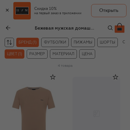
Скидка 10%
Открыть
на первый заказ в приложении
Бежевая мужская домашняя одежда BOSS
Сбр
БРЕНД (1)
ФУТБОЛКИ
ПИЖАМЫ
ШОРТЫ
ЦВЕТ (1)
РАЗМЕР
МАТЕРИАЛ
ЦЕНА
4
товара