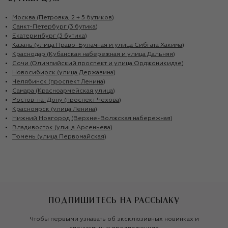
Москва (Петровка, 2 + 5 бутиков)
Санкт-Петербург (3 бутика)
Екатеринбург (3 бутика)
Казань (улица Право-Булачная и улица Сибгата Хакима)
Краснодар (Кубанская набережная и улица Дальняя)
Сочи (Олимпийский проспект и улица Орджоникидзе)
Новосибирск (улица Державина)
Челябинск (проспект Ленина)
Самара (Красноармейская улица)
Ростов-на-Дону (проспект Чехова)
Красноярск (улица Ленина)
Нижний Новгород (Верхне-Волжская набережная)
Владивосток (улица Арсеньева)
Тюмень (улица Первомайская)
ПОДПИШИТЕСЬ НА РАССЫЛКУ
Чтобы первыми узнавать об эксклюзивных новинках и