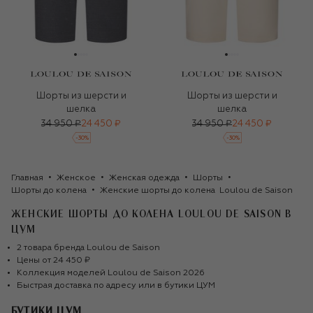
Шорты из шерсти и
Шорты из шерсти и
шелка
шелка
34 950 ₽
24 450 ₽
34 950 ₽
24 450 ₽
-
30
%
-
30
%
Главная
Женское
Женская одежда
Шорты
Шорты до колена
Женские шорты до колена  Loulou de Saison
ЖЕНСКИЕ ШОРТЫ ДО КОЛЕНА LOULOU DE SAISON
В
ЦУМ
2
товара
бренда
Loulou de Saison
Цены от
24 450 ₽
Коллекция моделей
Loulou de Saison
2026
Быстрая доставка по адресу или в бутики ЦУМ
БУТИКИ ЦУМ