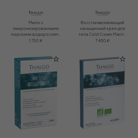
Мыло с
Восстанавливающий
микронизированными
насыщенный крем для
морскими водорослями
тела Cold Cream Marine
для лица и тела (100g)
(200ml)
1 750 ₽
7 430 ₽