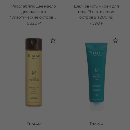
Расслабляющее масло
Шелковистый крем для
для массажа
тела "Экзотические
"Экзотические острова"
острова" (200ml)
(100ml)
6 320 ₽
7 590 ₽