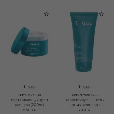
Интенсивный
Липолитический
подтягивающий крем
корректирующий гель
для тела (200ml)
против целлюлита
(150ml)
8 500 ₽
7 430 ₽