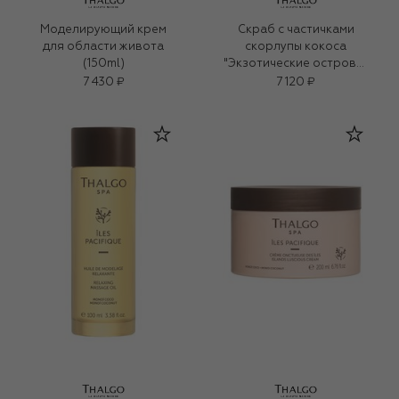
Моделирующий крем
Cкраб с частичками
для области живота
скорлупы кокоса
(150ml)
"Экзотические острова"
(270g)
7 430 ₽
7 120 ₽