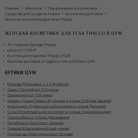
Главная
Женское
Парфюмерия и косметика
Средства для ухода за кожей
Косметика для тела
Женская косметика для тела Thalgo
ЖЕНСКАЯ КОСМЕТИКА ДЛЯ ТЕЛА THALGO
В ЦУМ
30
товаров
бренда
Thalgo
Цены от
1 750 ₽
Коллекция моделей
Thalgo
2026
Быстрая доставка по адресу или в бутики ЦУМ
БУТИКИ ЦУМ
Москва (Петровка, 2 + 5 бутиков)
Санкт-Петербург (3 бутика)
Екатеринбург (3 бутика)
Казань (улица Право-Булачная и улица Сибгата Хакима)
Краснодар (Кубанская набережная и улица Дальняя)
Сочи (Олимпийский проспект и улица Орджоникидзе)
Новосибирск (улица Державина)
Челябинск (проспект Ленина)
Самара (Красноармейская улица)
Ростов-на-Дону (проспект Чехова)