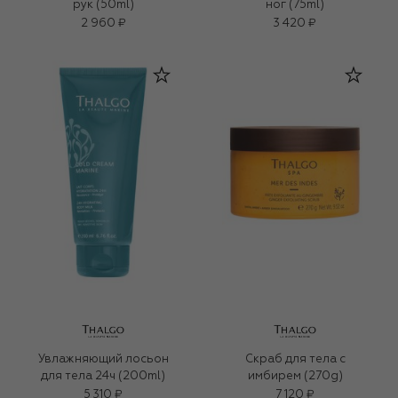
рук (50ml)
ног (75ml)
2 960 ₽
3 420 ₽
Увлажняющий лосьон
Скраб для тела с
для тела 24ч (200ml)
имбирем (270g)
5 310 ₽
7 120 ₽