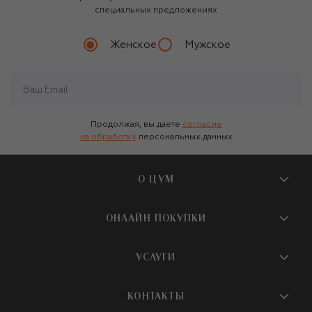
специальных предложениях
Женское
Мужское
Продолжая, вы даете
согласие
на обработку
персональных данных
О ЦУМ
О магазине
ОНЛАЙН ПОКУПКИ
Новости и события
Вопросы и ответы
УСЛУГИ
Бутики и ПВЗ ЦУМ
Мобильное приложение
Контакты
Шопинг-сервисы
КОНТАКТЫ
Доставка
Наша история