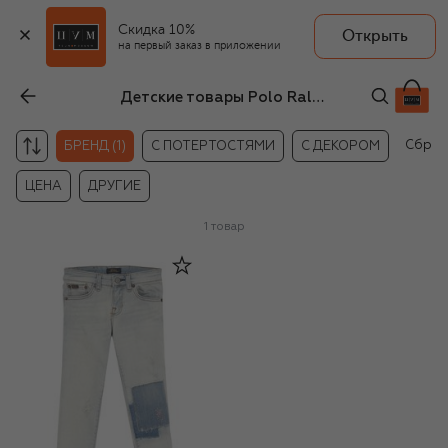
Скидка 10%
Открыть
на первый заказ в приложении
Детские товары Polo Ralph Lauren
Сброс
БРЕНД (1)
С ПОТЕРТОСТЯМИ
С ДЕКОРОМ
ЦЕНА
ДРУГИЕ
1
товар