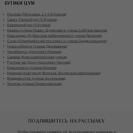
БУТИКИ ЦУМ
Москва (Петровка, 2 + 5 бутиков)
Санкт-Петербург (3 бутика)
Екатеринбург (3 бутика)
Казань (улица Право-Булачная и улица Сибгата Хакима)
Краснодар (Кубанская набережная и улица Дальняя)
Сочи (Олимпийский проспект и улица Орджоникидзе)
Новосибирск (улица Державина)
Челябинск (проспект Ленина)
Самара (Красноармейская улица)
Ростов-на-Дону (проспект Чехова)
Красноярск (улица Ленина)
Нижний Новгород (Верхне-Волжская набережная)
Владивосток (улица Арсеньева)
Тюмень (улица Первомайская)
ПОДПИШИТЕСЬ НА РАССЫЛКУ
Чтобы первыми узнавать об эксклюзивных новинках и