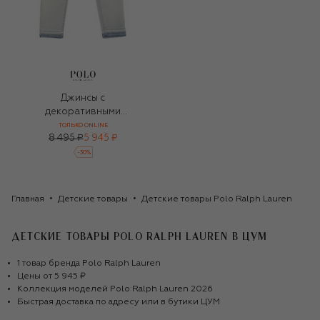
Джинсы с
декоративными
потертостями и
ТОЛЬКО ONLINE
8 495 ₽
5 945 ₽
вышивкой
-
30
%
Главная
Детские товары
Детские товары Polo Ralph Lauren
ДЕТСКИЕ ТОВАРЫ POLO RALPH LAUREN
В ЦУМ
1
товар
бренда
Polo Ralph Lauren
Цены от
5 945 ₽
Коллекция моделей
Polo Ralph Lauren
2026
Быстрая доставка по адресу или в бутики ЦУМ