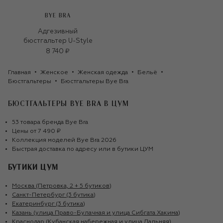
BYE BRA
Адгезивный
бюстгальтер U-Style
8 740 ₽
Главная
Женское
Женская одежда
Бельё
Бюстгальтеры
Бюстгальтеры Bye Bra
БЮСТГАЛЬТЕРЫ BYE BRA
В ЦУМ
53
товара
бренда
Bye Bra
Цены от
7 490 ₽
Коллекция моделей
Bye Bra
2026
Быстрая доставка по адресу или в бутики ЦУМ
БУТИКИ ЦУМ
Москва (Петровка, 2 + 5 бутиков)
Санкт-Петербург (3 бутика)
Екатеринбург (3 бутика)
Казань (улица Право-Булачная и улица Сибгата Хакима)
Краснодар (Кубанская набережная и улица Дальняя)