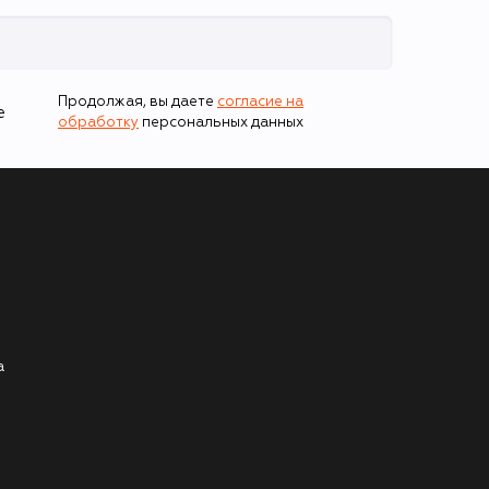
Продолжая, вы даете
согласие на
е
обработку
персональных данных
а