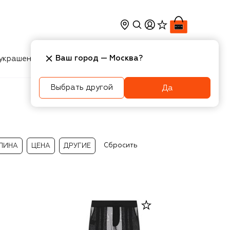
Ваш город —
Москва
?
украшения
Косметика
Интерьер
Новости
Выбрать другой
Да
Сбросить
ЛИНА
ЦЕНА
ДРУГИЕ