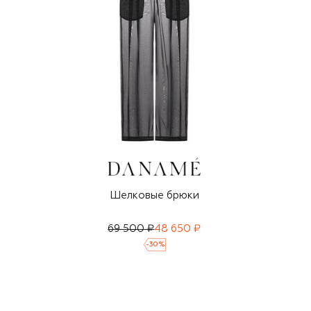
Шелковые брюки
69 500 ₽
48 650 ₽
-
30
%