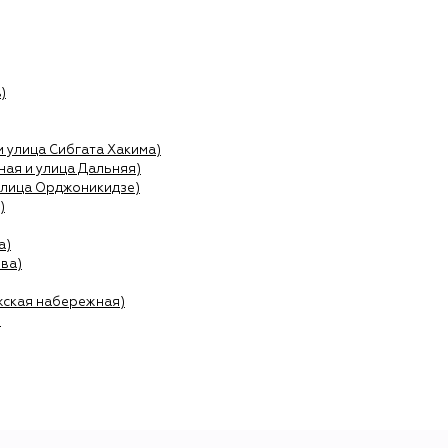
)
и улица Сибгата Хакима)
ая и улица Дальняя)
улица Орджоникидзе)
)
а)
ва)
жская набережная)
)