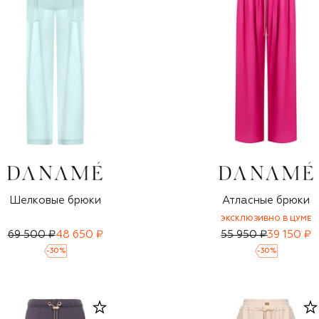
Шелковые брюки
Атласные брюки
ЭКСКЛЮЗИВНО В ЦУМЕ
69 500 ₽
48 650 ₽
55 950 ₽
39 150 ₽
-
30
%
-
30
%