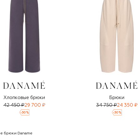
Хлопковые брюки
Брюки
42 450 ₽
29 700 ₽
34 750 ₽
24 350 ₽
-
30
%
-
30
%
е брюки Daname