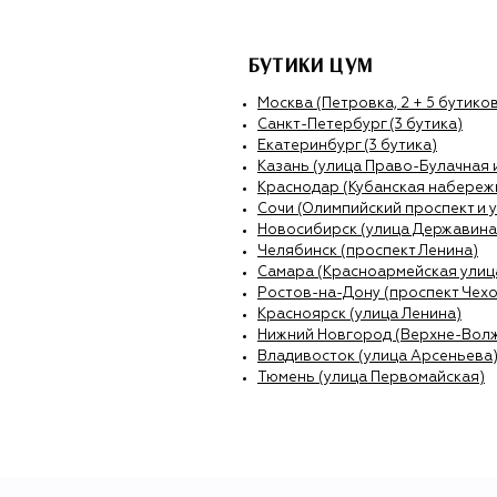
БУТИКИ ЦУМ
Москва (Петровка, 2 + 5 бутиков
Санкт-Петербург (3 бутика)
Екатеринбург (3 бутика)
Казань (улица Право-Булачная 
Краснодар (Кубанская набережн
Сочи (Олимпийский проспект и 
Новосибирск (улица Державина
Челябинск (проспект Ленина)
Самара (Красноармейская улиц
Ростов-на-Дону (проспект Чехо
Красноярск (улица Ленина)
Нижний Новгород (Верхне-Вол
Владивосток (улица Арсеньева
Тюмень (улица Первомайская)