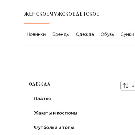
ЖЕНСКОЕ
МУЖСКОЕ
ДЕТСКОЕ
ЖЕНСКИЕ БРЮКИ DANAME
Новинки
Бренды
Одежда
Обувь
Сумки
ОДЕЖДА
В
Платья
Жакеты и костюмы
Футболки и топы