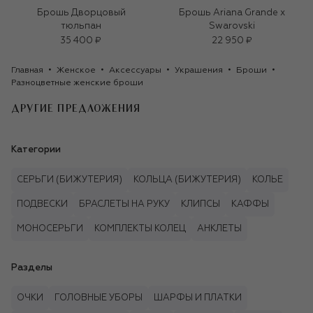
Брошь Дворцовый
Брошь Ariana Grande x
тюльпан
Swarovski
35 400 ₽
22 950 ₽
Главная
Женское
Аксессуары
Украшения
Броши
Разноцветные женские броши
ДРУГИЕ ПРЕДЛОЖЕНИЯ
Категории
СЕРЬГИ (БИЖУТЕРИЯ)
КОЛЬЦА (БИЖУТЕРИЯ)
КОЛЬЕ
ПОДВЕСКИ
БРАСЛЕТЫ НА РУКУ
КЛИПСЫ
КАФФЫ
МОНОСЕРЬГИ
КОМПЛЕКТЫ КОЛЕЦ
АНКЛЕТЫ
Разделы
ОЧКИ
ГОЛОВНЫЕ УБОРЫ
ШАРФЫ И ПЛАТКИ