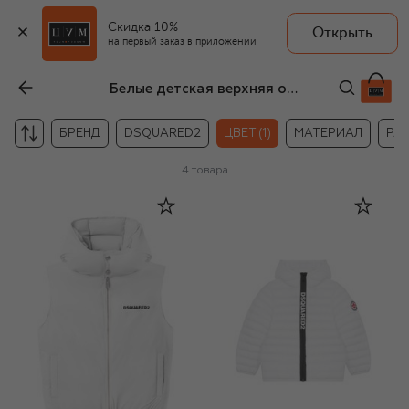
Скидка 10%
Открыть
на первый заказ в приложении
Белые детская верхняя одежда унисекс
БРЕНД
DSQUARED2
ЦВЕТ (1)
МАТЕРИАЛ
РА
4
товара