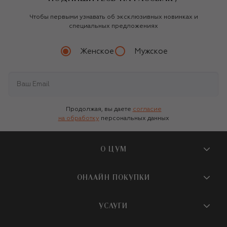
Чтобы первыми узнавать об эксклюзивных новинках и
специальных предложениях
Женское
Мужское
Продолжая, вы даете
согласие
на обработку
персональных данных
О ЦУМ
О магазине
ОНЛАЙН ПОКУПКИ
Новости и события
Вопросы и ответы
УСЛУГИ
Бутики и ПВЗ ЦУМ
Мобильное приложение
Контакты