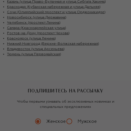
Казань (улица Право-Булачная и улица Сибгата Хакима)
Краснодар (Кубанская набережная и улица Дальняя)
Сочи (Олимпийский проспект и улица Орджоникидзе)
Новосибирск (улица Державина)
Челябинск (проспект Ленина)
Самара (Красноармейская улица)
Ростов-на-Дону (проспект Чехова)
Красноярск (улица Ленина)
Нижний Новгород (Верхне-Волжская набережная)
Владивосток (улица Арсеньева)
Тюмень (улица Первомайская)
ПОДПИШИТЕСЬ НА РАССЫЛКУ
Чтобы первыми узнавать об эксклюзивных новинках и
специальных предложениях
Женское
Мужское