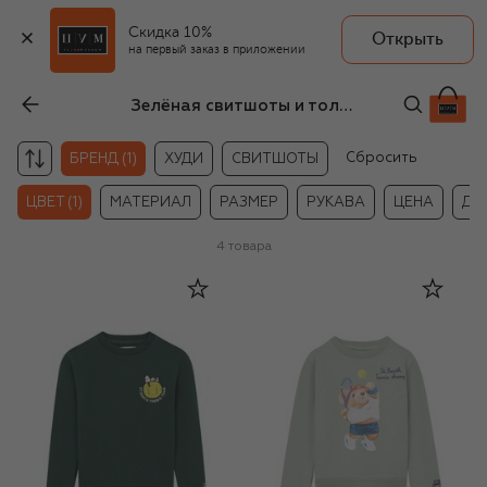
Скидка 10%
Открыть
на первый заказ в приложении
Зелёная свитшоты и толстовки MC2 Saint Barth для мальчиков
Сбросить
БРЕНД (1)
ХУДИ
СВИТШОТЫ
ЦВЕТ (1)
МАТЕРИАЛ
РАЗМЕР
РУКАВА
ЦЕНА
ДР
4
товара