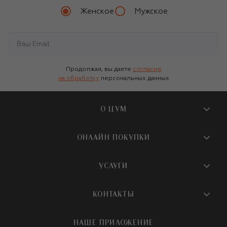
Женское
Мужское
Продолжая, вы даете
согласие
на обработку
персональных данных
О ЦУМ
О магазине
ОНЛАЙН ПОКУПКИ
Новости и события
Вопросы и ответы
УСЛУГИ
Бутики и ПВЗ ЦУМ
Мобильное приложение
Контакты
Шопинг-сервисы
КОНТАКТЫ
Доставка
Наша история
Шопинг со стилистом ЦУМ
Обмен и возврат
+7 495 933 73 00
Карьера
НАШЕ ПРИЛОЖЕНИЕ
Подарочная карта