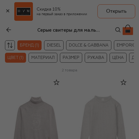
Скидка 10%
Открыть
на первый заказ в приложении
Серые свитеры для мальчиков Eleventy
БРЕНД (1)
DIESEL
DOLCE & GABBANA
EMPORIO 
ЦВЕТ (1)
МАТЕРИАЛ
РАЗМЕР
РУКАВА
ЦЕНА
ДР
2
товара