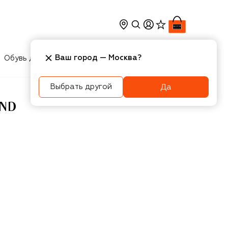
Ваш город —
Москва
?
Обувь для мальчиков
Игрушки
Аксесcуары
Выбрать другой
Да
UND