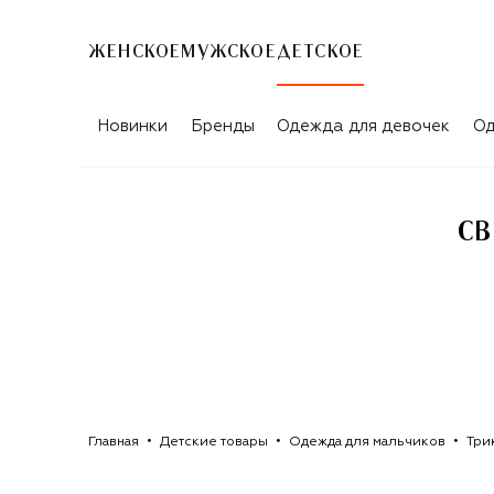
ЖЕНСКОЕ
МУЖСКОЕ
ДЕТСКОЕ
СВИТЕРЫ ДЛЯ МАЛЬЧИКОВ SPRAYGR
Новинки
Бренды
Одежда для девочек
Од
СВ
Главная
Детские товары
Одежда для мальчиков
Три