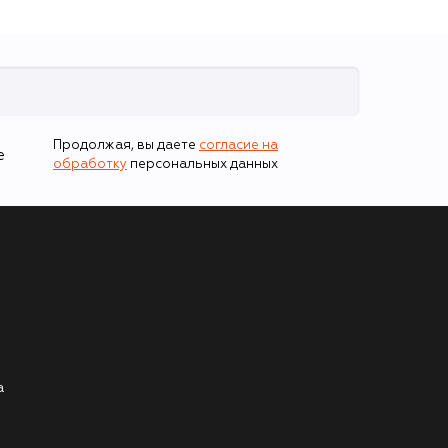
Продолжая, вы даете
согласие на
е
обработку
персональных данных
а