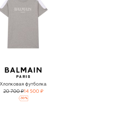
Хлопковая футболка
20 700 ₽
14 500 ₽
-
30
%