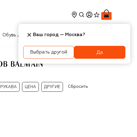
Ваш город —
Москва
?
Обувь для мальчиков
Игрушки
Аксесcуары
Выбрать другой
Да
ОВ BALMAIN
Сбросить
РУКАВА
ЦЕНА
ДРУГИЕ