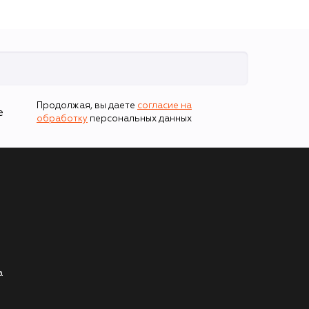
Продолжая, вы даете
согласие на
е
обработку
персональных данных
а