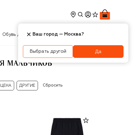
Ваш город —
Москва
?
Обувь для мальчиков
Игрушки
Аксесcуары
Выбрать другой
Да
ЛЯ МАЛЬЧИКОВ
Сбросить
ЦЕНА
ДРУГИЕ