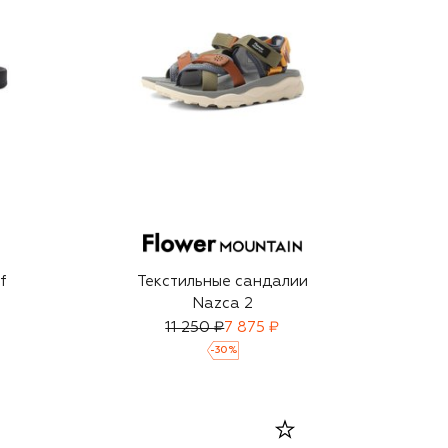
f
Текстильные сандалии
Nazca 2
11 250 ₽
7 875 ₽
-
30
%