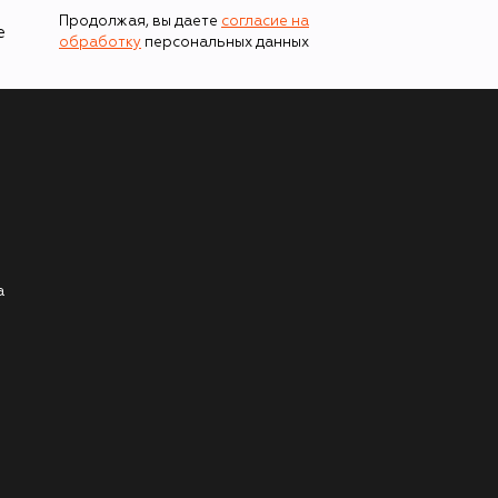
Продолжая, вы даете
согласие на
е
обработку
персональных данных
а