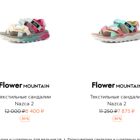
Текстильные сандалии
Текстильные сандал
Nazca 2
Nazca 2
12 000 ₽
8 400 ₽
11 250 ₽
7 875 ₽
-
30
%
-
30
%
алии и шлепанцы для мальчиков
Разноцветная сандалии и шлепанцы д