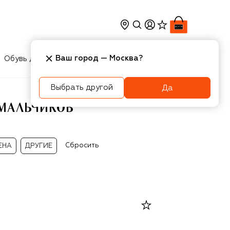
Ваш город —
Москва
?
Обувь для мальчиков
Игрушки
Аксесcуары
Выбрать другой
Да
 МАЛЬЧИКОВ
Сбросить
ЕНА
ДРУГИЕ