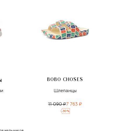
BOBO CHOSES
ии
Шлепанцы
11 090 ₽
7 763 ₽
-
30
%
ля мальчиков