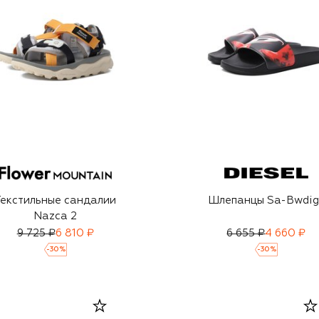
Текстильные сандалии
Шлепанцы Sa-Bwdig
Nazca 2
9 725 ₽
6 810 ₽
6 655 ₽
4 660 ₽
-
30
%
-
30
%