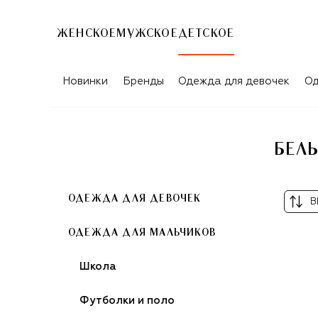
ЖЕНСКОЕ
МУЖСКОЕ
ДЕТСКОЕ
БЕЛЫЙ ПУЛОВЕРЫ GIVENCHY ДЛЯ М
Новинки
Бренды
Одежда для девочек
Од
БЕЛ
ОДЕЖДА ДЛЯ ДЕВОЧЕК
В
ОДЕЖДА ДЛЯ МАЛЬЧИКОВ
Школа
Футболки и поло