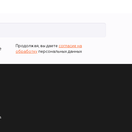
Продолжая, вы даете
согласие на
е
обработку
персональных данных
а