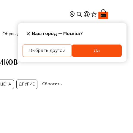
Ваш город —
Москва
?
Обувь для мальчиков
Игрушки
Аксесcуары
Выбрать другой
Да
ИКОВ
Сбросить
ЦЕНА
ДРУГИЕ