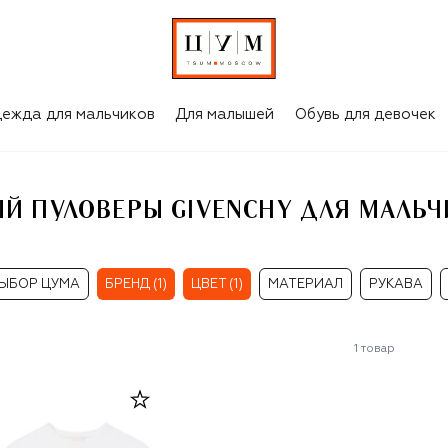
АЛЬЧИКОВ
ежда для мальчиков
Для малышей
Обувь для девочек
ЫЙ ПУЛОВЕРЫ GIVENCHY ДЛЯ МАЛЬЧ
ЫБОР ЦУМА
БРЕНД (1)
ЦВЕТ (1)
МАТЕРИАЛ
РУКАВА
1
товар