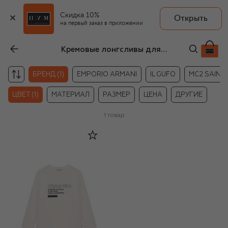
Скидка 10%
Открыть
на первый заказ в приложении
Кремовые лонгсливы для мальчиков Paolo Pecora Milano
БРЕНД (1)
EMPORIO ARMANI
IL GUFO
MC2 SAINT
ЦВЕТ (1)
МАТЕРИАЛ
РАЗМЕР
ЦЕНА
ДРУГИЕ
1
товар