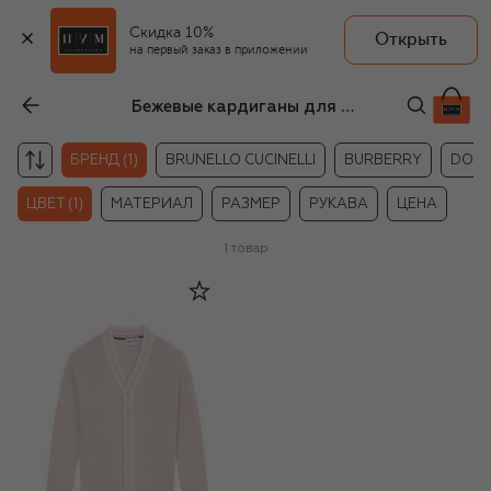
Скидка 10%
Открыть
на первый заказ в приложении
Бежевые кардиганы для мальчиков BOSS
БРЕНД (1)
BRUNELLO CUCINELLI
BURBERRY
DOLC
ЦВЕТ (1)
МАТЕРИАЛ
РАЗМЕР
РУКАВА
ЦЕНА
1
товар