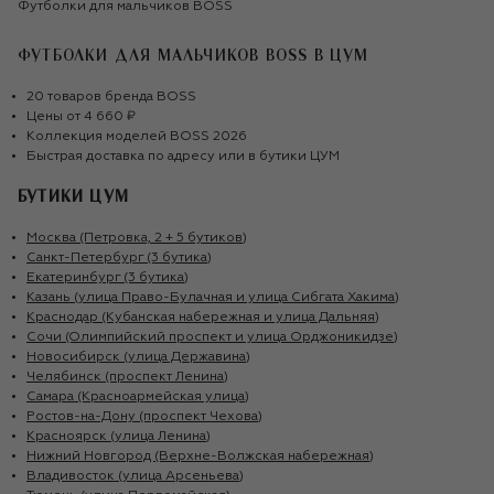
Футболки для мальчиков BOSS
ФУТБОЛКИ ДЛЯ МАЛЬЧИКОВ BOSS
В ЦУМ
20
товаров
бренда
BOSS
Цены от
4 660 ₽
Коллекция моделей
BOSS
2026
Быстрая доставка по адресу или в бутики ЦУМ
БУТИКИ ЦУМ
Москва (Петровка, 2 + 5 бутиков)
Санкт-Петербург (3 бутика)
Екатеринбург (3 бутика)
Казань (улица Право-Булачная и улица Сибгата Хакима)
Краснодар (Кубанская набережная и улица Дальняя)
Сочи (Олимпийский проспект и улица Орджоникидзе)
Новосибирск (улица Державина)
Челябинск (проспект Ленина)
Самара (Красноармейская улица)
Ростов-на-Дону (проспект Чехова)
Красноярск (улица Ленина)
Нижний Новгород (Верхне-Волжская набережная)
Владивосток (улица Арсеньева)