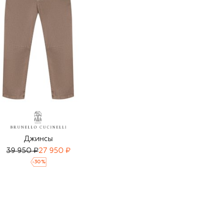
Джинсы
39 950 ₽
27 950 ₽
-
30
%