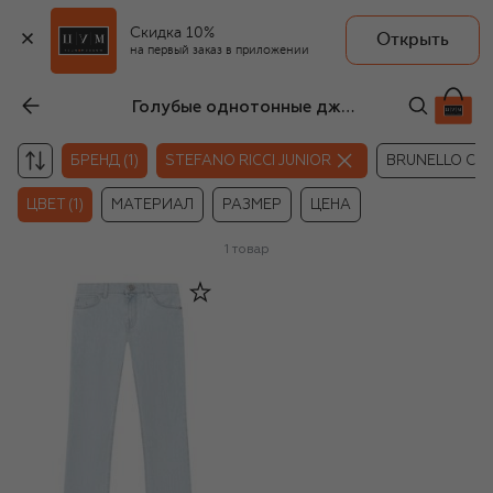
Скидка 10%
Открыть
на первый заказ в приложении
Голубые однотонные джинсы Stefano Ricci Junior для мальчиков
БРЕНД (1)
STEFANO RICCI JUNIOR
BRUNELLO CUC
ЦВЕТ (1)
МАТЕРИАЛ
РАЗМЕР
ЦЕНА
1
товар