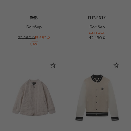
ELEVENTY
Бомбер
Бомбер
BEST-SELLER
22 260 ₽
15 582 ₽
42 450 ₽
-
30
%