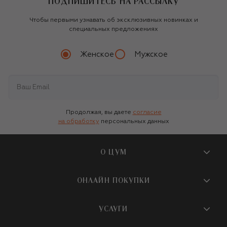
ПОДПИШИТЕСЬ НА РАССЫЛКУ
Чтобы первыми узнавать об эксклюзивных новинках и
специальных предложениях
Женское
Мужское
Продолжая, вы даете
согласие
на обработку
персональных данных
О ЦУМ
О магазине
ОНЛАЙН ПОКУПКИ
Новости и события
Вопросы и ответы
УСЛУГИ
Бутики и ПВЗ ЦУМ
Мобильное приложение