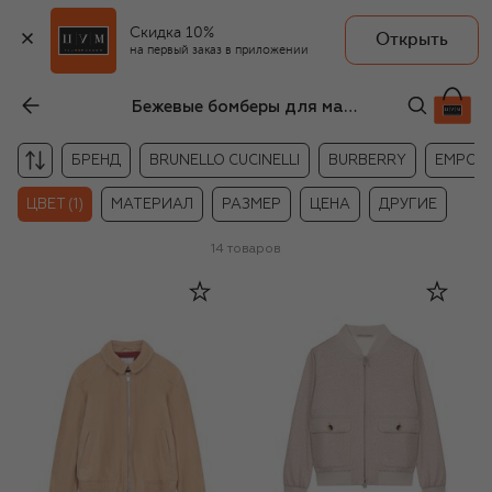
Скидка 10%
Открыть
на первый заказ в приложении
Бежевые бомберы для мальчиков
БРЕНД
BRUNELLO CUCINELLI
BURBERRY
EMPORI
ЦВЕТ (1)
МАТЕРИАЛ
РАЗМЕР
ЦЕНА
ДРУГИЕ
14
товаров