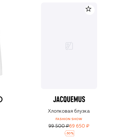
Хлопковая блузка
FASHION SHOW
99 500 ₽
69 650 ₽
-
30
%