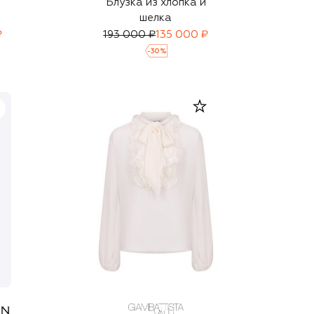
Блузка из хлопка и
шелка
₽
193 000 ₽
135 000 ₽
-
30
%