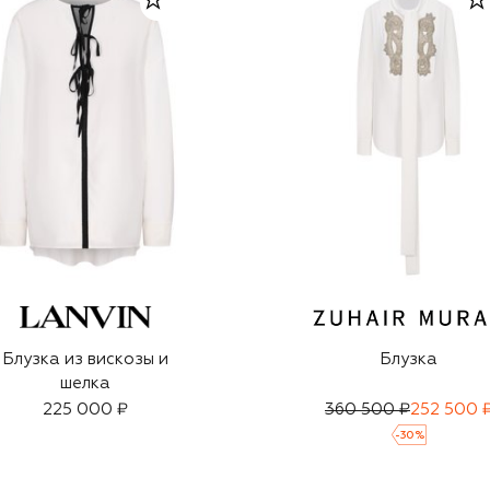
Блузка из вискозы и
Блузка
шелка
225 000 ₽
360 500 ₽
252 500 
-
30
%