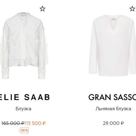
Блузка
Льняная блузка
165 000 ₽
115 500 ₽
29 000 ₽
-
30
%