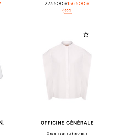
₽
223 500 ₽
156 500 ₽
-
30
%
Хлопковая блузка