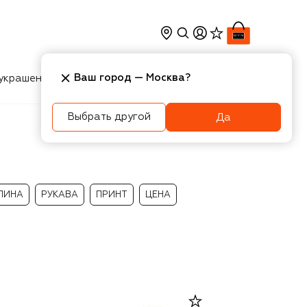
Ваш город —
Москва
?
украшения
Косметика
Интерьер
Новости
Выбрать другой
Да
ЛИНА
РУКАВА
ПРИНТ
ЦЕНА