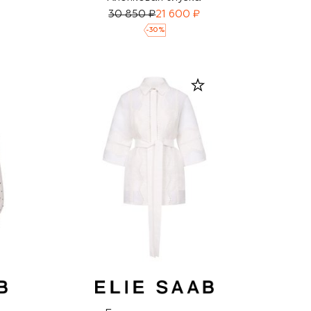
30 850 ₽
21 600 ₽
-
30
%