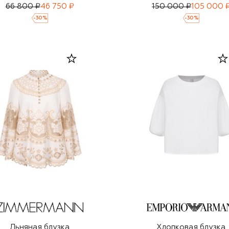
66 800 ₽
46 750 ₽
150 000 ₽
105 000 
-
30
%
-
30
%
Льняная блузка
Хлопковая блузка