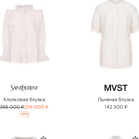
Хлопковая блузка
Льняная блузка
366 000 ₽
256 000 ₽
142 500 ₽
-
30
%