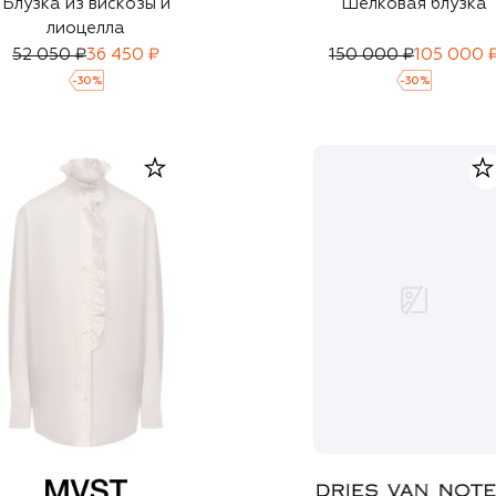
Блузка из вискозы и
Шелковая блузка
лиоцелла
52 050 ₽
36 450 ₽
150 000 ₽
105 000 
-
30
%
-
30
%