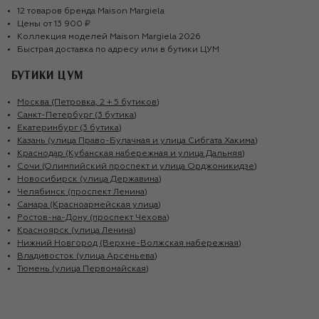
12
товаров
бренда
Maison Margiela
Цены от
13 900 ₽
Коллекция моделей
Maison Margiela
2026
Быстрая доставка по адресу или в бутики ЦУМ
БУТИКИ ЦУМ
Москва (Петровка, 2 + 5 бутиков)
Санкт-Петербург (3 бутика)
Екатеринбург (3 бутика)
Казань (улица Право-Булачная и улица Сибгата Хакима)
Краснодар (Кубанская набережная и улица Дальняя)
Сочи (Олимпийский проспект и улица Орджоникидзе)
Новосибирск (улица Державина)
Челябинск (проспект Ленина)
Самара (Красноармейская улица)
Ростов-на-Дону (проспект Чехова)
Красноярск (улица Ленина)
Нижний Новгород (Верхне-Волжская набережная)
Владивосток (улица Арсеньева)
Тюмень (улица Первомайская)