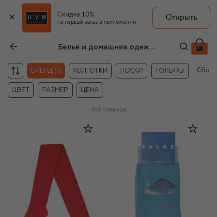
Скидка 10%
Открыть
на первый заказ в приложении
Бельё и домашняя одежда Falke для девочек
Сброс
БРЕНД (1)
КОЛГОТКИ
НОСКИ
ГОЛЬФЫ
ЦВЕТ
РАЗМЕР
ЦЕНА
186
товаров