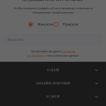
Чтобы первыми узнавать об эксклюзивных новинках и
специальных предложениях
Женское
Мужское
Продолжая, вы даете
согласие
на обработку
персональных данных
О ЦУМ
О магазине
ОНЛАЙН ПОКУПКИ
Новости и события
Вопросы и ответы
УСЛУГИ
Бутики и ПВЗ ЦУМ
Мобильное приложение
Контакты