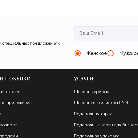
и специальных предложениях
Женское
Мужско
Н ПОКУПКИ
УСЛУГИ
 и ответы
Шопинг-сервисы
ое приложение
Шопинг со стилистом ЦУМ
а
Подарочная карта
 возврат
Подарочные карты для бизнес
 продажи
Подарочная упаковка