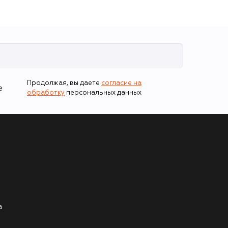
Продолжая, вы даете
согласие на
е
обработку
персональных данных
а