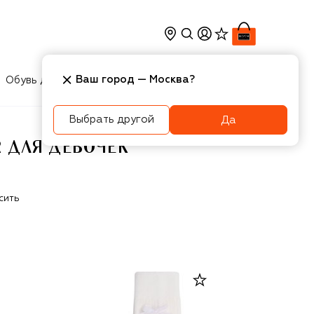
Ваш город —
Москва
?
Обувь для мальчиков
Игрушки
Аксесcуары
Выбрать другой
Да
 ДЛЯ ДЕВОЧЕК
сить