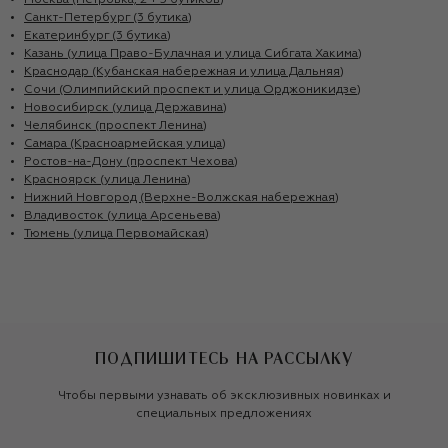
Москва (Петровка, 2 + 5 бутиков)
Санкт-Петербург (3 бутика)
Екатеринбург (3 бутика)
Казань (улица Право-Булачная и улица Сибгата Хакима)
Краснодар (Кубанская набережная и улица Дальняя)
Сочи (Олимпийский проспект и улица Орджоникидзе)
Новосибирск (улица Державина)
Челябинск (проспект Ленина)
Самара (Красноармейская улица)
Ростов-на-Дону (проспект Чехова)
Красноярск (улица Ленина)
Нижний Новгород (Верхне-Волжская набережная)
Владивосток (улица Арсеньева)
Тюмень (улица Первомайская)
ПОДПИШИТЕСЬ НА РАССЫЛКУ
Чтобы первыми узнавать об эксклюзивных новинках и
специальных предложениях