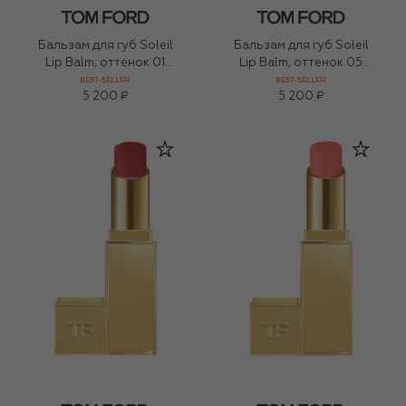
Бальзам для губ Soleil
Бальзам для губ Soleil
Lip Balm, оттенок 01
Lip Balm, оттенок 05
Rendezvous (2,8g)
Getaway (2,8g)
BEST-SELLER
BEST-SELLER
5 200 ₽
5 200 ₽