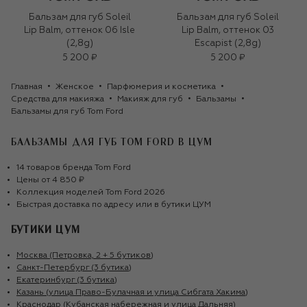
Бальзам для губ Soleil
Бальзам для губ Soleil
Lip Balm, оттенок 06 Isle
Lip Balm, оттенок 03
(2,8g)
Escapist (2,8g)
5 200 ₽
5 200 ₽
Главная
Женское
Парфюмерия и косметика
Средства для макияжа
Макияж для губ
Бальзамы
Бальзамы для губ Tom Ford
БАЛЬЗАМЫ ДЛЯ ГУБ TOM FORD
В ЦУМ
14
товаров
бренда
Tom Ford
Цены от
4 850 ₽
Коллекция моделей
Tom Ford
2026
Быстрая доставка по адресу или в бутики ЦУМ
БУТИКИ ЦУМ
Москва (Петровка, 2 + 5 бутиков)
Санкт-Петербург (3 бутика)
Екатеринбург (3 бутика)
Казань (улица Право-Булачная и улица Сибгата Хакима)
Краснодар (Кубанская набережная и улица Дальняя)