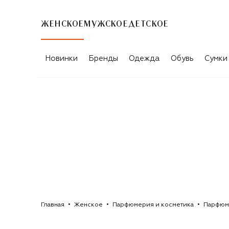
ЖЕНСКОЕ
МУЖСКОЕ
ДЕТСКОЕ
АРОМАТЫ ДЛЯ ЖЕНЩИН NISHANE
Новинки
Бренды
Одежда
Обувь
Сумки
Главная
Женское
Парфюмерия и косметика
Парфюм