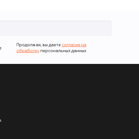
Продолжая, вы даете
согласие на
е
обработку
персональных данных
а