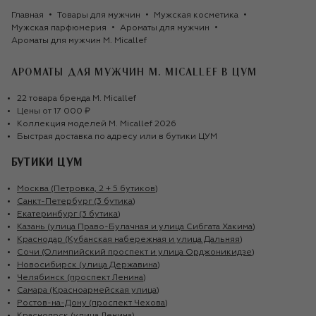
Главная
Товары для мужчин
Мужская косметика
Мужская парфюмерия
Ароматы для мужчин
Ароматы для мужчин M. Micallef
АРОМАТЫ ДЛЯ МУЖЧИН M. MICALLEF
В ЦУМ
22
товара
бренда
M. Micallef
Цены от
17 000 ₽
Коллекция моделей
M. Micallef
2026
Быстрая доставка по адресу или в бутики ЦУМ
БУТИКИ ЦУМ
Москва (Петровка, 2 + 5 бутиков)
Санкт-Петербург (3 бутика)
Екатеринбург (3 бутика)
Казань (улица Право-Булачная и улица Сибгата Хакима)
Краснодар (Кубанская набережная и улица Дальняя)
Сочи (Олимпийский проспект и улица Орджоникидзе)
Новосибирск (улица Державина)
Челябинск (проспект Ленина)
Самара (Красноармейская улица)
Ростов-на-Дону (проспект Чехова)