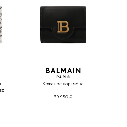
я
Кожаное портмоне
zz
39 950 ₽