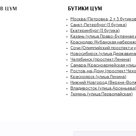
В ЦУМ
БУТИКИ ЦУМ
Москва (Петровка, 2 + 5 бутиков
Санкт-Петербург (3 бутика)
Екатеринбург (3 бутика)
Казань (улица Право-Булачная 
Краснодар (Кубанская набережн
Сочи (Олимпийский проспект и 
Новосибирск (улица Державина
Челябинск (проспект Ленина)
Самара (Красноармейская улиц
Ростов-на-Дону (проспект Чехо
Красноярск (улица Ленина)
Нижний Новгород (Верхне-Вол
Владивосток (улица Арсеньева
Тюмень (улица Первомайская)