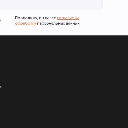
Продолжая, вы даете
согласие на
е
обработку
персональных данных
а