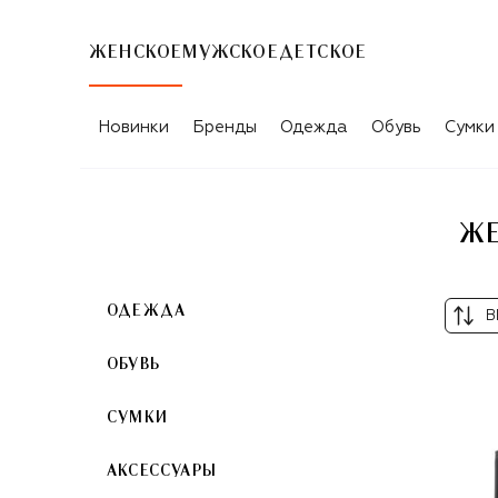
ЖЕНСКОЕ
МУЖСКОЕ
ДЕТСКОЕ
ЖЕНСКИЕ АКСЕССУАРЫ ИЗ КОЖИ BA
Новинки
Бренды
Одежда
Обувь
Сумки
ЖЕ
ОДЕЖДА
В
ОБУВЬ
СУМКИ
АКСЕССУАРЫ