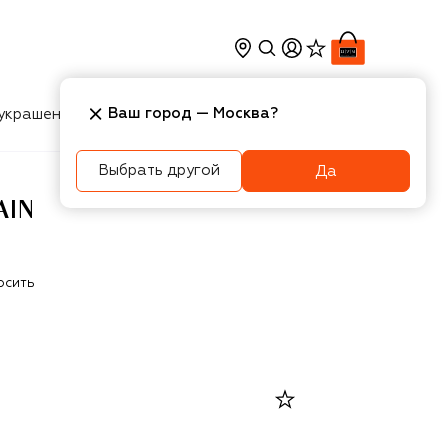
Ваш город —
Москва
?
украшения
Косметика
Интерьер
Новости
Выбрать другой
Да
AIN
осить