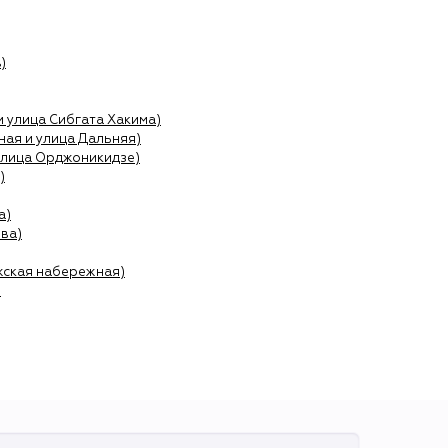
)
и улица Сибгата Хакима)
ая и улица Дальняя)
улица Орджоникидзе)
)
а)
ва)
жская набережная)
)