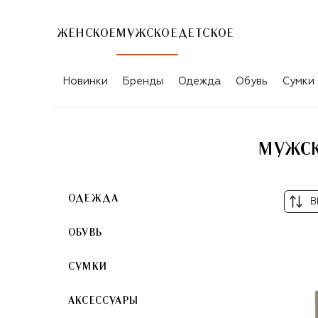
ЖЕНСКОЕ
МУЖСКОЕ
ДЕТСКОЕ
МУЖСКИЕ АКСЕССУАРЫ ИЗ КОЖИ GIO
Новинки
Бренды
Одежда
Обувь
Сумки
МУЖСК
ОДЕЖДА
В
ОБУВЬ
СУМКИ
АКСЕССУАРЫ