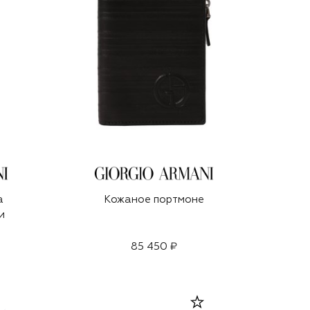
а
Кожаное портмоне
и
85 450 ₽