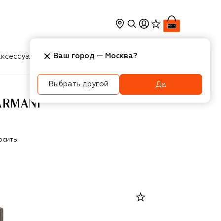
Ваш город —
Москва
?
ксессуары
Косметика
Интерьер
Новости
Выбрать другой
Да
ARMANI
осить