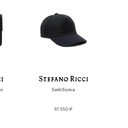
ых
Бейсболка
61 550 ₽