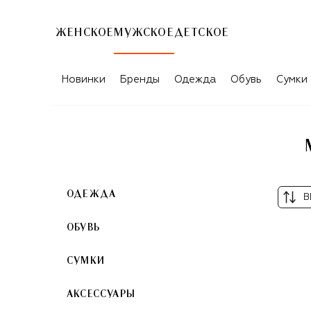
ЖЕНСКОЕ
МУЖСКОЕ
ДЕТСКОЕ
МУЖСКИЕ АКСЕССУАРЫ STEFANO RICC
Новинки
Бренды
Одежда
Обувь
Сумки
ОДЕЖДА
В
ОБУВЬ
СУМКИ
АКСЕССУАРЫ