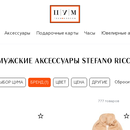
I
Аксессуары
Подарочные карты
Часы
Ювелирные а
МУЖСКИЕ АКСЕССУАРЫ STEFANO RICC
Сброси
ЫБОР ЦУМА
БРЕНД (1)
ЦВЕТ
ЦЕНА
ДРУГИЕ
777
товаров