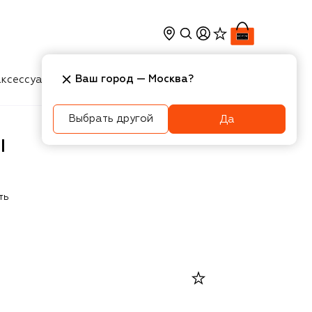
Ваш город —
Москва
?
ксессуары
Косметика
Интерьер
Новости
Выбрать другой
Да
I
ть