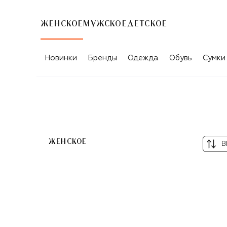
ЖЕНСКОЕ
МУЖСКОЕ
ДЕТСКОЕ
КАТАЛОГ ТОВАРОВ VICTORIA/TOMAS
Новинки
Бренды
Одежда
Обувь
Сумки
ЖЕНСКОЕ
В