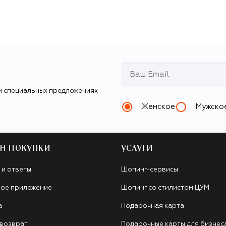
и специальных предложениях
Женское
Мужско
Н ПОКУПКИ
УСЛУГИ
 и ответы
Шопинг-сервисы
ое приложение
Шопинг со стилистом ЦУМ
а
Подарочная карта
 возврат
Подарочные карты для бизнес