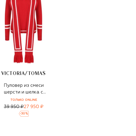
VICTORIA/TOMAS
Пуловер из смеси
шерсти и шелка с
кашемиром
ТОЛЬКО ONLINE
39 950 ₽
27 950 ₽
-
30
%